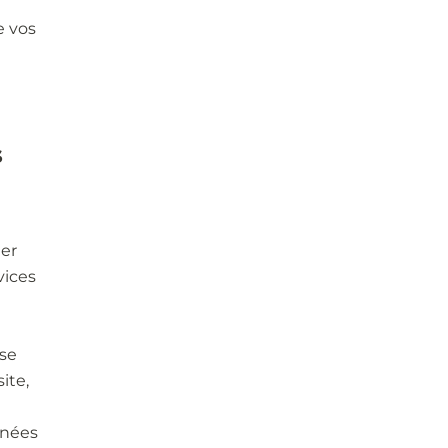
e vos
s
ter
vices
se
ite,
nnées