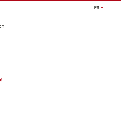
FR
CT
TÉ