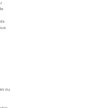
u
de
tés
ous
es ou