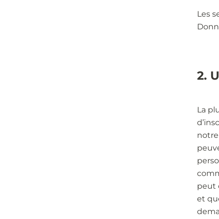
Les s
Donné
2. 
La pl
d’ins
notre
peuve
perso
commu
peut 
et qu
deman