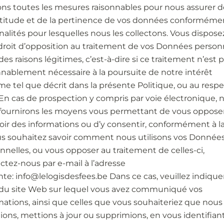
ns toutes les mesures raisonnables pour nous assurer d
ctitude et de la pertinence de vos données conforméme
inalités pour lesquelles nous les collectons. Vous dispose
droit d’opposition au traitement de vos Données person
des raisons légitimes, c’est-à-dire si ce traitement n’est 
nnablement nécessaire à la poursuite de notre intérêt
ime tel que décrit dans la présente Politique, ou au resp
i. En cas de prospection y compris par voie électronique, 
fournirons les moyens vous permettant de vous oppose
oir des informations ou d’y consentir, conformément à la 
us souhaitez savoir comment nous utilisons vos Donnée
nnelles, ou vous opposer au traitement de celles-ci,
ctez-nous par e-mail à l’adresse
nte: info@lelogisdesfees.be Dans ce cas, veuillez indiquer
u site Web sur lequel vous avez communiqué vos
mations, ainsi que celles que vous souhaiteriez que nous
gions, mettions à jour ou supprimions, en vous identifian