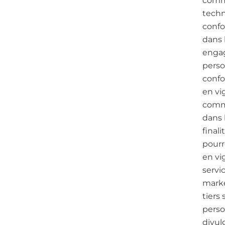
commu
techni
confo
dans 
engag
perso
confo
en vi
commu
dans 
finali
pourr
en vi
servi
marke
tiers
perso
divulg