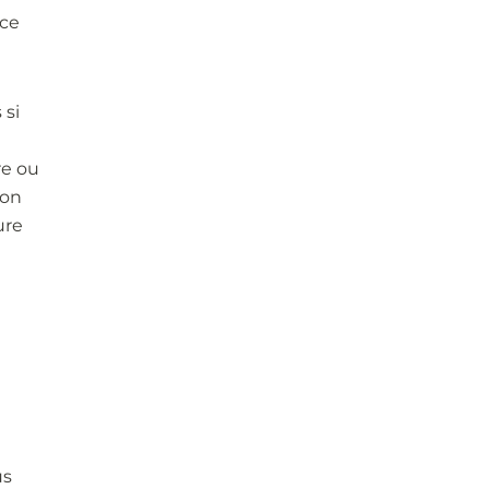
 ce
 si
e
re ou
ion
ure
us