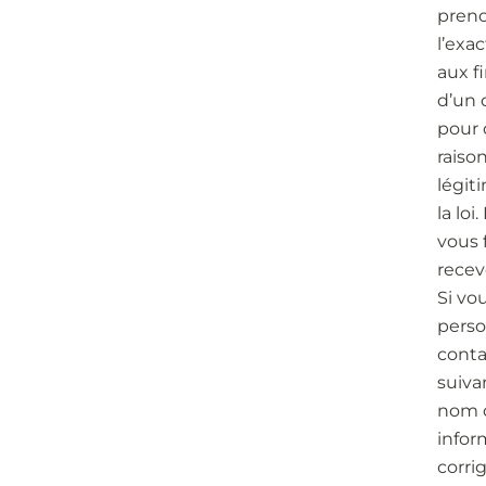
preno
l’exa
aux f
d’un 
pour 
raiso
légit
la lo
vous 
recev
Si vo
perso
conta
suiva
nom d
infor
corri