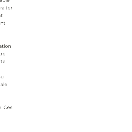
able
raiter
nt
ont
ation
tre
pte
ou
cale
t
. Ces
u