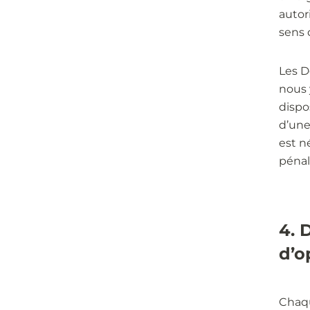
autor
sens 
Les D
nous 
dispo
d’une
est n
pénale
4. 
d’o
Chaqu