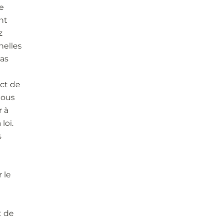
e
nt
z
nelles
pas
ect de
nous
r à
loi.
s
 le
t de