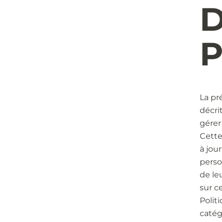
La pr
décri
gérer 
Cette
à jou
perso
de le
sur c
Polit
catég