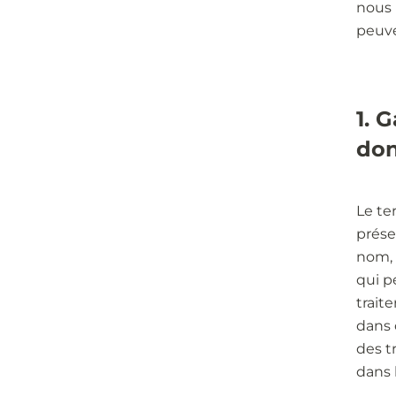
nous 
peuv
1. 
do
Le te
prése
nom, 
qui p
trait
dans 
des t
dans 