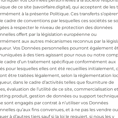
niquer vos Données personnelles à la société respons
que de ce site (savoirfaire.digital), qui acceptent de les t
rmément à la présente Politique. Ces transferts s’opère
le cadre de conventions par lesquelles ces sociétés se s
ées à respecter le niveau de protection des données
nnelles offert par la législation européenne ou
rmément aux autres mécanismes reconnus par la législ
gueur. Vos Données personnelles pourront également ê
niquées à des tiers agissant pour nous ou notre com
le cadre d’un traitement spécifique conformément aux
tés pour lesquelles elles ont été recueillies initialement, 
ont être traitées légalement, selon la réglementation lo
gueur, dans le cadre d’activités telles que fourniture de
ces, évaluation de l’utilité de ce site, commercialisation e
ting produit, gestion de données ou support technique
 se sont engagés par contrat à n’utiliser vos Données
nnelles qu’aux fins convenues, et à ne pas les vendre o
uer à d’autres tiers sauf si la loi le requiert, si nous les y