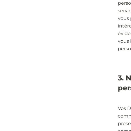
perso
servi
vous 
intér
évide
vous 
perso
3. 
per
Vos D
commu
prése