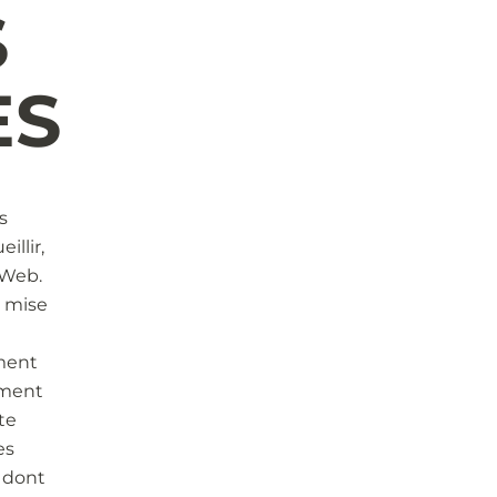
S
ES
s
illir,
e Web.
u mise
ment
rement
te
es
e dont